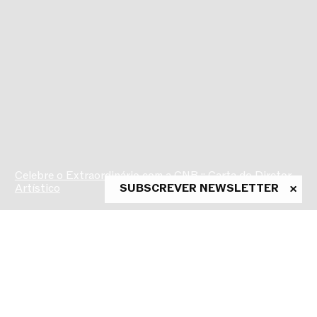
Celebre o Extraordinário com a CNB :: Carta do Diretor
Artístico
SUBSCREVER NEWSLETTER
ASSINE A NEWSLETTER
Conheça as novidades da CNB
em primeira mão